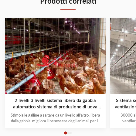
Prodotti correlati
2 livelli 3 livelli sistema libero da gabbia
Sistema s
automatico sistema di produzione di uova
ventilazio
libero da gabbia soluzioni di benessere degli
Stimola le galline a saltare da un livello all'altro, libera
30000 si
animali
dalla gabbia, migliora il benessere degli animali per lo
ventila
strato Il sistema Cage-Free-H è progettato per
Nell'all
aumentare il benessere degli animali e garantire
crescente di