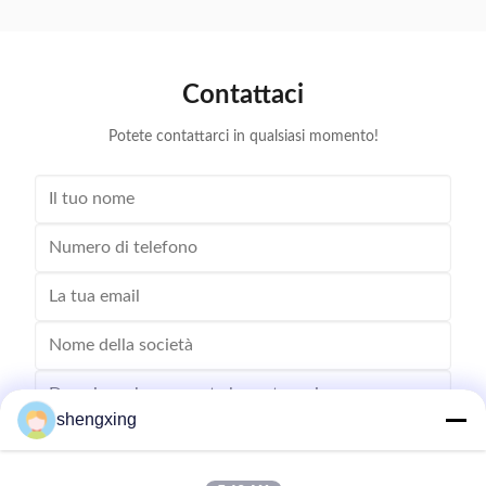
prestazioni eccellenti in uova costi di produzione e di
del benesse
gestione.Il sistema adotta una ...
oltre la s
Contattaci
Potete contattarci in qualsiasi momento!
shengxing