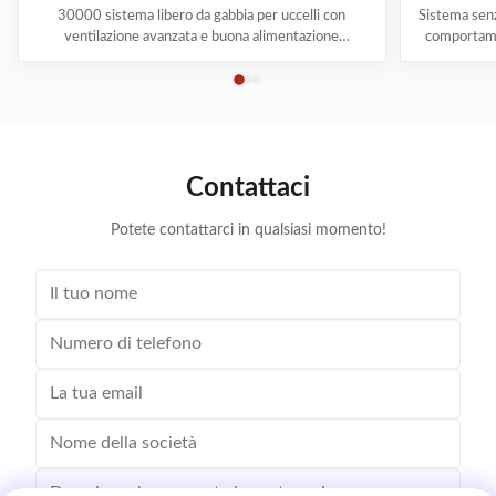
30000 sistema libero da gabbia per uccelli con
Sistema sen
ventilazione avanzata e buona alimentazione
comportame
Nell'allevamento moderno di polli, un numero
oltre dieci 
crescente di produttori riconosce l'importanza critica
prodotti sen
del benessere dei polli.L'allevamento degli strati va
mature e 
oltre la semplice fornitura di mangimi e acqua, ...
beness
Contattaci
Potete contattarci in qualsiasi momento!