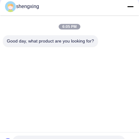
shengxing
6:05 PM
Invia
Good day, what product are you looking for?
86-028-6118-1606
Johnzhu@farmrob.com
Casa.
Prodotti
Video
Show VR
Su di noi
Visita alla fabbrica
Controllo della qualità
Contattaci
Notizie
Mappa del sito
Politica sulla privacy
© 2026 Sichuan Shengxing Intelligent Technology Group Co., Ltd.. All Rights