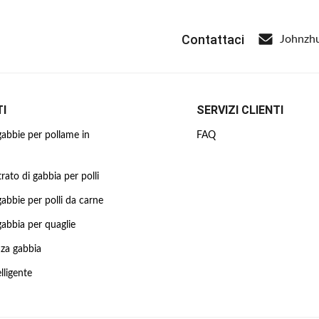
Contattaci
Johnzh
I
SERVIZI CLIENTI
gabbie per pollame in
FAQ
rato di gabbia per polli
gabbie per polli da carne
gabbia per quaglie
za gabbia
elligente