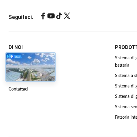
Seguiteci.
DI NOI
PRODOTT
Profilo Aziendale
Sistema di 
batteria
Visita alla fabbrica
Sistema a st
Controllo della qualità
Sistema di 
Contattaci
Sistema di 
Sistema sen
Fattoria int