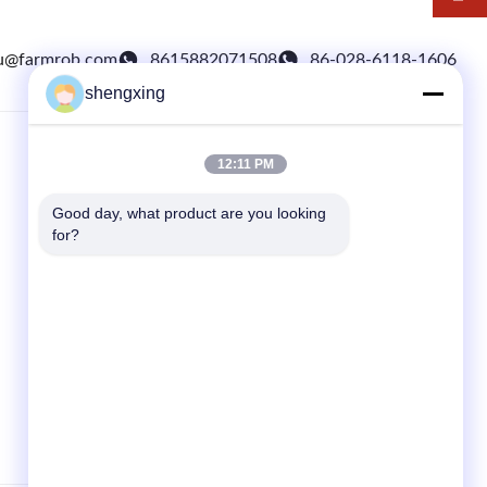
u@farmrob.com
8615882071508
86-028-6118-1606
shengxing
12:11 PM
COLLEGAMENTI RAPIDI
Casa.
Good day, what product are you looking 
for?
prodotti
Notizie
Casi
Mappa del sito