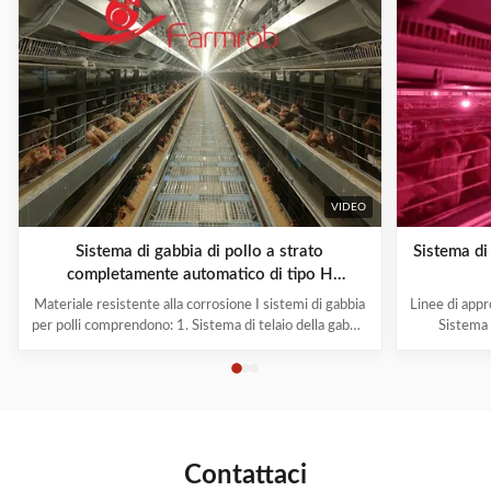
VIDEO
Sistema di gabbia di pollo a strato
Sistema di 
completamente automatico di tipo H
resistente alla corrosione
Materiale resistente alla corrosione I sistemi di gabbia
Linee di app
per polli comprendono: 1. Sistema di telaio della gabbia
Sistema d
2Sistema di alimentazione del carrello 3Sistema di
automat
bevuta 4. Sistema di pulizia del letame 5Sistema di
attrezzature
raccolta delle uova 6. Sistema di ventilazione e
nel settor
raffreddamento 7. Sistema di ...
forniamo 
Contattaci