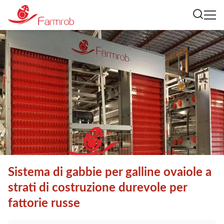
Sistema di gabbie per galline ovaiole a
strati di costruzione durevole per
fattorie russe