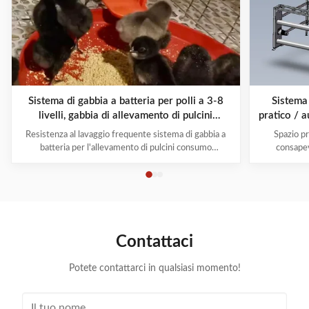
Sistema di gabbia a batteria per polli a 3-8
Sistema 
livelli, gabbia di allevamento di pulcini
pratico / a
ottimizzata per il consumo
Resistenza al lavaggio frequente sistema di gabbia a
Spazio pr
batteria per l'allevamento di pulcini consumo
consapev
ottimizzato Le gabbie a batteria Farmrob sono
gradualmen
caratterizzate dai seguenti elementi che garantiscono
benessere. A
una qualità eccezionale: 1. Può allevare polli in
Commis
incubatura e in crescita da 1 a 105 giorni. I polli ...
regolame
Contattaci
Potete contattarci in qualsiasi momento!