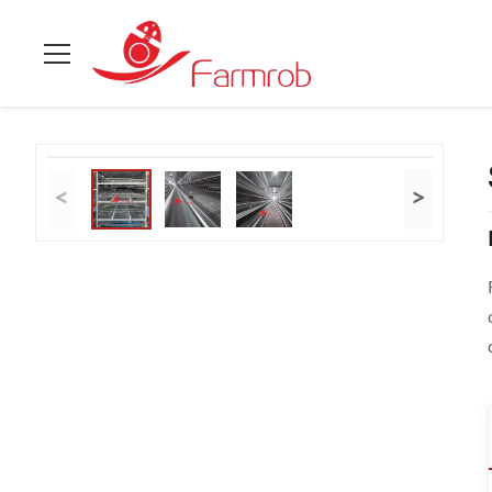
Casa.
>
prodotti
>
Sistema di gabbia per quaglie
>
Sistema Auto
<
>