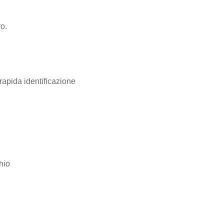
ro.
rapida identificazione
hio