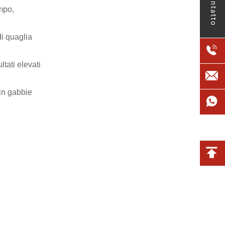
contatto
mpo,
di quaglia
ltati elevati
 in gabbie