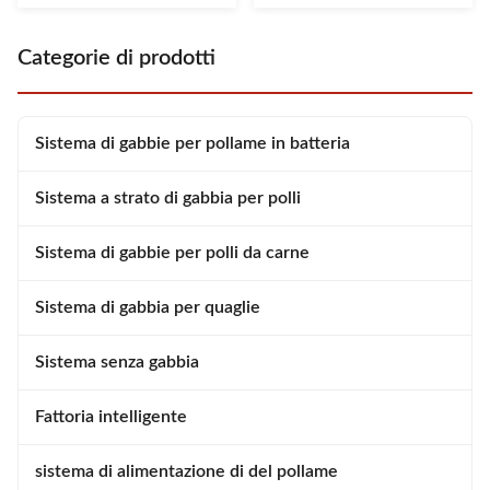
clogging, water cups, pressure
the past, it relied on manual
regulators, terminals, and the
labor; now, it leverages
Categorie di prodotti
dosing pump. The ...
technology to enhance
management efficiency.Data ...
Sistema di gabbie per pollame in batteria
Sistema a strato di gabbia per polli
Sistema di gabbie per polli da carne
Sistema di gabbia per quaglie
Sistema senza gabbia
Fattoria intelligente
sistema di alimentazione di del pollame