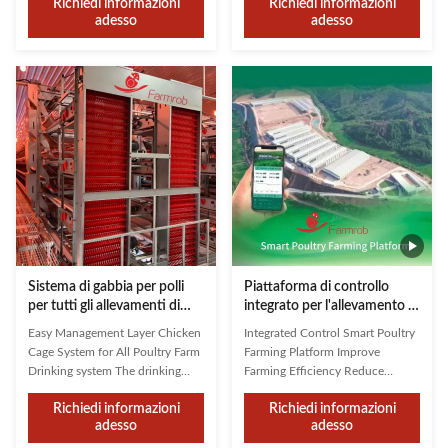
Richiedi informazioni
Richiedi informazioni
poultry house. Therefore, an egg
temperature, humidity, ammonia,
adesso
adesso
trough counter has been
and CO₂ levels allows staff to
specially set up. This device is
quickly identify and control
designed to accommodate
harmful factors, enabling timely
variations in tray widths between
adjustments to ventilation and
100-150mm, with an accuracy of
climate control ...
...
Sistema di gabbia per polli
Piattaforma di controllo
per tutti gli allevamenti di
integrato per l'allevamento di
pollame
pollame intelligente
Easy Management Layer Chicken
Integrated Control Smart Poultry
Migliorare l'efficienza
Cage System for All Poultry Farm
Farming Platform Improve
dell'allevamento Ridurre i
Drinking system The drinking
Farming Efficiency Reduce
costi operativi
system consists of high-quality
Operating Costs As the scale of
Richiedi informazioni
Richiedi informazioni
white round pipes with double
China's livestock industry
adesso
adesso
needle clamp nipples, designed
expands, production
to effectively prevent debris from
management faces challenges. In