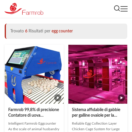
Trovato
6
Risultati per
egg counter
Farmrob 99,8% di precisione
Sistema affidabile di gabbie
Contatore di uova
per galline ovaiole per la
intelligente 25W 220V 50HZ
raccolta delle uova per
Intelligent Farmrob Eggcounter
Reliable Egg Collection Layer
ISO9001 approvato
grandi allevamenti avicoli
As the scale of animal husbandry
Chicken Cage System for Large