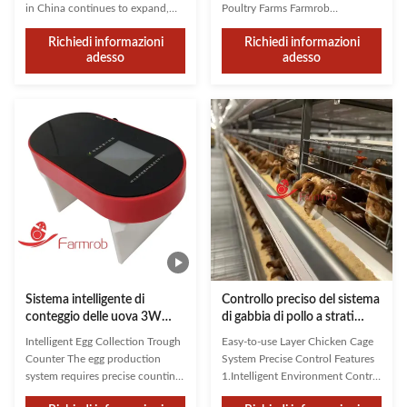
in China continues to expand,
Poultry Farms Farmrob
production management has
specializes in large-scale poultry
Richiedi informazioni
Richiedi informazioni
remained a challenging issue. In
farming solutions, offering
adesso
adesso
the past, it relied on manual
customized planning from
labor, but now it depends on
construction to equipment
human intelligence. With the
design. Our systems account for
support of technological
weather conditions, wind
advancements,managing large-
direction, specific poultry breeds,
scale ...
and farm ...
Sistema intelligente di
Controllo preciso del sistema
conteggio delle uova 3W
di gabbia di pollo a strati
IP41 1 anno di garanzia
facile da usare
Intelligent Egg Collection Trough
Easy-to-use Layer Chicken Cage
Counter The egg production
System Precise Control Features
system requires precise counting
1.Intelligent Environment Control
of the egg output from each
System Real-time monitoring of